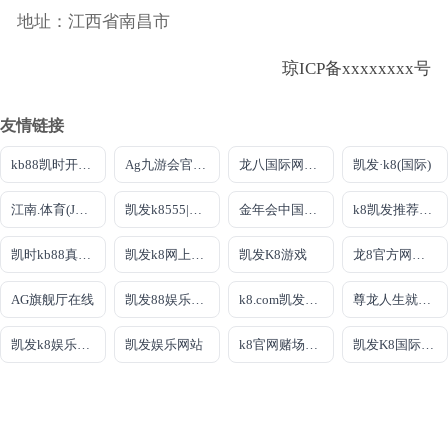
地址：江西省南昌市
琼ICP备xxxxxxxx号
友情链接
kb88凯时开户首页
Ag九游会官方首页
龙八国际网页long8868头号
凯发·k8(国际)
江南.体育(JN SPORTS)官方网站
凯发k8555|手机版
金年会中国官方网站
k8凯发推荐真人手机版
凯时kb88真人娱乐
凯发k8网上开户
凯发K8游戏
龙8官方网站客户端下载
AG旗舰厅在线
凯发88娱乐网址
k8.com凯发手机app
尊龙人生就是博旧版手机-首页
凯发k8娱乐最新登录首页
凯发娱乐网站
k8官网赌场手机版
凯发K8国际首页