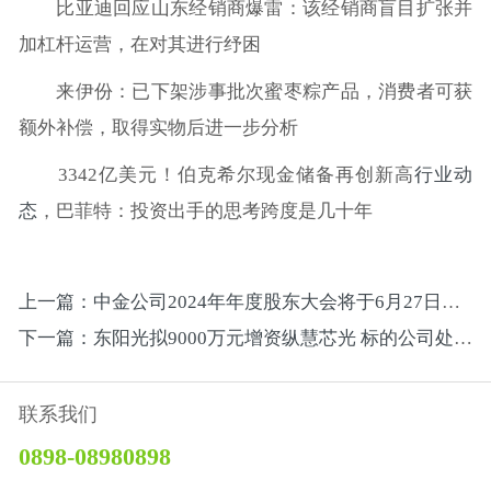
比亚迪回应山东经销商爆雷：该经销商盲目扩张并
加杠杆运营，在对其进行纾困
来伊份：已下架涉事批次蜜枣粽产品，消费者可获
额外补偿，取得实物后进一步分析
3342亿美元！伯克希尔现金储备再创新高
行业动
态
，巴菲特：投资出手的思考跨度是几十年
上一篇：中金公司2024年年度股东大会将于6月27日召开审议利润分配等议案
下一篇：东阳光拟9000万元增资纵慧芯光 标的公司处于亏损状态
联系我们
0898-08980898