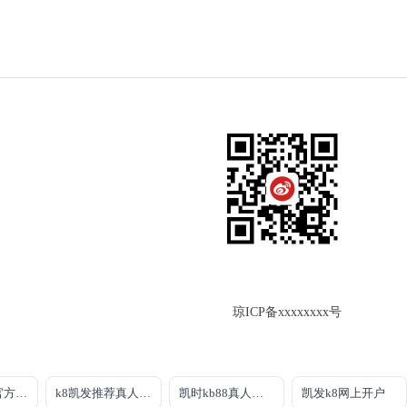
琼ICP备xxxxxxxx号
金年会中国官方网站
k8凯发推荐真人手机版
凯时kb88真人娱乐
凯发k8网上开户