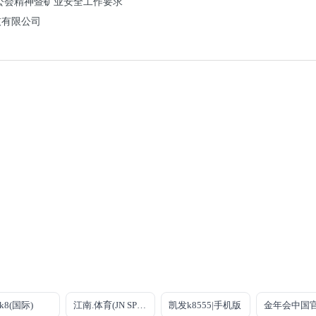
公会精神暨矿业安全工作要求
技有限公司
k8(国际)
江南.体育(JN SPORTS)官方网站
凯发k8555|手机版