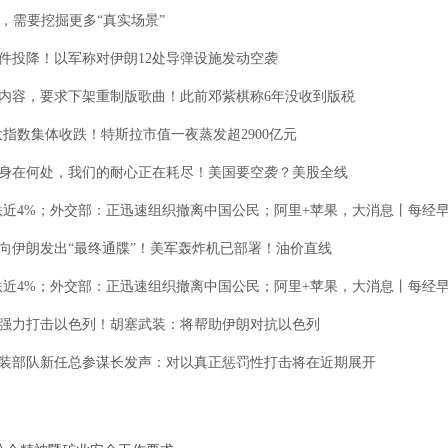
需要挖掘更多“真实场景”
投降！以军称对伊朗12处导弹设施发动空袭
内容，要求下架重制版歌曲！此前邓紫棋称6年没收到版税
数集体收跌！特斯拉市值一夜蒸发超2900亿元
在何处，我们的耐心正在耗尽！美国要空袭？美股全线
4%；外交部：正迅速组织撤离中国公民；阿里+苹果，大消息丨每经
伊朗发出“最终通牒”！美军轰炸机已部署！油价直线
4%；外交部：正迅速组织撤离中国公民；阿里+苹果，大消息丨每经
力打击以色列！胡塞武装：将帮助伊朗对抗以色列
部队新任总参谋长发声：对以真正惩罚性打击将在近期展开