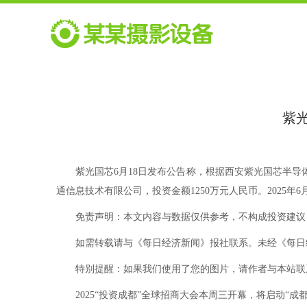
紫光
紫光国芯6月18日发布公告称，根据西安紫光国芯半导体
通信息技术有限公司，投资金额1250万元人民币。2025
免责声明：本文内容与数据仅供参考，不构成投资建议
如需转载请与《每日经济新闻》报社联系。未经《每日经
特别提醒：如果我们使用了您的图片，请作者与本站联系
2025“投资成都”全球招商大会本周三开幕，将启动“成