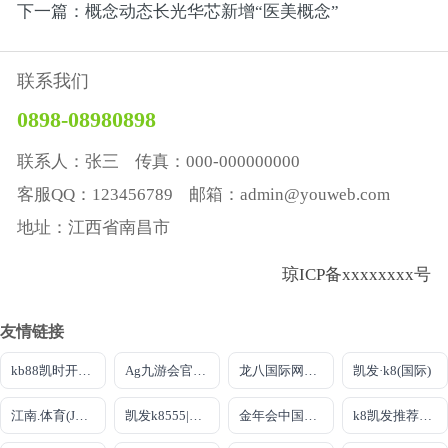
下一篇：概念动态长光华芯新增“医美概念”
联系我们
0898-08980898
联系人：张三 传真：000-000000000
客服QQ：123456789 邮箱：admin@youweb.com
地址：江西省南昌市
琼ICP备xxxxxxxx号
友情链接
kb88凯时开户首页
Ag九游会官方首页
龙八国际网页long8868头号
凯发·k8(国际)
江南.体育(JN SPORTS)官方网站
凯发k8555|手机版
金年会中国官方网站
k8凯发推荐真人手机版