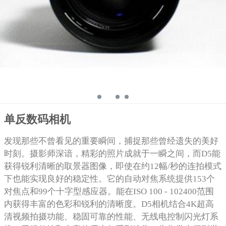
单反数码相机
发现那些不曾看见的重要瞬间，捕捉那些曾经遗失的美好
时刻。摄影师深谙，精彩的照片成就于一瞬之间，而D5能
获得锐利清晰的取景器图像，即使在约12幅/秒的连拍模式
下也能实现良好的稳定性。它的自动对焦系统提供153个
对焦点和99个十字型感应器。能在ISO 100 - 102400范围
内获得丰富的色彩和锐利的清晰度。D5相机结合4K超高
清视频拍摄功能、稳固可靠的性能、无线电控制闪光灯系