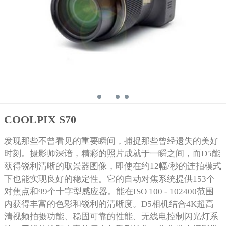
COOLPIX S70
发现那些不曾看见的重要瞬间，捕捉那些曾经遗失的美好
时刻。摄影师深谙，精彩的照片成就于一瞬之间，而D5能
获得锐利清晰的取景器图像，即使在约12幅/秒的连拍模式
下也能实现良好的稳定性。它的自动对焦系统提供153个
对焦点和99个十字型感应器。能在ISO 100 - 102400范围
内获得丰富的色彩和锐利的清晰度。D5相机结合4K超高
清视频拍摄功能、稳固可靠的性能、无线电控制闪光灯系