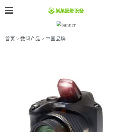
首页
>
数码产品
>
中国品牌