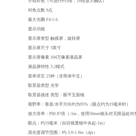
手动对焦（可进行约5倍，10倍放大确认）
对焦点数 9点
最大光圈 F4-5.6
显示功能
显示屏类型 触摸屏，旋转屏
显示屏尺寸 3英寸
显示屏像素 104万像素液晶屏
液晶屏特性 3:2模式
菜单语言 25种（含简体中文）
取景器类型 光学
取景器描述 类型：眼平五面镜
视野率：垂直/水平方向约为95%（眼点约为19毫米时）
放大倍率：约0.87倍（-1m，使用50mm镜头对无限远处对
眼点：约19毫米（自目镜透镜中央起-1m）
屈光度调节范围：约-3.0-1.0m（dpt）