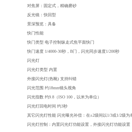
对焦屏：固定式，精确磨砂
反光镜：快回型
景深预览：具备
快门性能
快门类型 电子控制纵走式焦平面快门
快门速度 1/4000-30秒，B门，闪光同步速度1/200秒
闪光灯
闪光灯类型 内置
外接闪光灯(热靴) 支持纠错
闪光范围 约18mm镜头视角
闪光指数 约9.8（ISO 100，以米为单位）
闪光灯回电时间 约3秒
其它闪光灯性能 闪光曝光补偿：在±2级间以1/3或1/2级
闪光灯控制：内置闪光灯功能设置，外接闪光灯功能设置