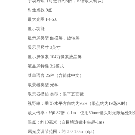
手动对焦（可进行约5倍，10倍放大确认）
对焦点数 9点
最大光圈 F4-5.6
显示功能
显示屏类型 触摸屏，旋转屏
显示屏尺寸 3英寸
显示屏像素 104万像素液晶屏
液晶屏特性 3:2模式
菜单语言 25种（含简体中文）
取景器类型 光学
取景器描述 类型：眼平五面镜
视野率：垂直/水平方向约为95%（眼点约为19毫米时）
放大倍率：约0.87倍（-1m，使用50mm镜头对无限远处对
眼点：约19毫米（自目镜透镜中央起-1m）
屈光度调节范围：约-3.0-1.0m（dpt）