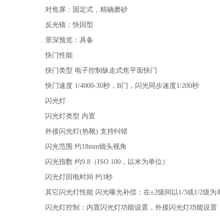
对焦屏：固定式，精确磨砂
反光镜：快回型
景深预览：具备
快门性能
快门类型 电子控制纵走式焦平面快门
快门速度 1/4000-30秒，B门，闪光同步速度1/200秒
闪光灯
闪光灯类型 内置
外接闪光灯(热靴) 支持纠错
闪光范围 约18mm镜头视角
闪光指数 约9.8（ISO 100，以米为单位）
闪光灯回电时间 约3秒
其它闪光灯性能 闪光曝光补偿：在±2级间以1/3或1/2级
闪光灯控制：内置闪光灯功能设置，外接闪光灯功能设置