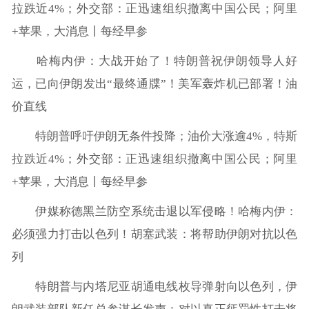
拉跌近4%；外交部：正迅速组织撤离中国公民；阿里
+苹果，大消息丨每经早参
哈梅内伊：大战开始了！特朗普祝伊朗领导人好
运，已向伊朗发出“最终通牒”！美军轰炸机已部署！油
价直线
特朗普呼吁伊朗无条件投降；油价大涨逾4%，特斯
拉跌近4%；外交部：正迅速组织撤离中国公民；阿里
+苹果，大消息丨每经早参
伊媒称德黑兰防空系统击退以军侵略！哈梅内伊：
必须强力打击以色列！胡塞武装：将帮助伊朗对抗以色
列
特朗普与内塔尼亚胡通电线枚导弹射向以色列，伊