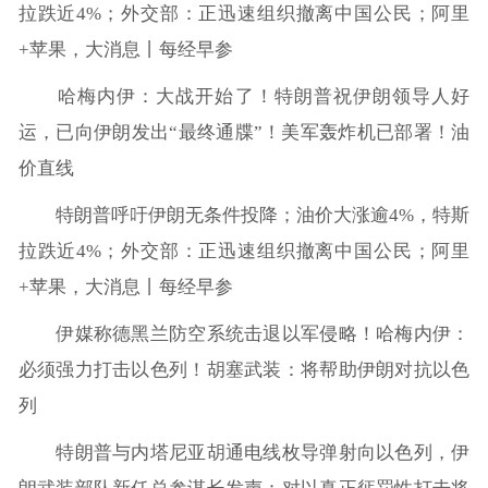
拉跌近4%；外交部：正迅速组织撤离中国公民；阿里
+苹果，大消息丨每经早参
哈梅内伊：大战开始了！特朗普祝伊朗领导人好
运，已向伊朗发出“最终通牒”！美军轰炸机已部署！油
价直线
特朗普呼吁伊朗无条件投降；油价大涨逾4%，特斯
拉跌近4%；外交部：正迅速组织撤离中国公民；阿里
+苹果，大消息丨每经早参
伊媒称德黑兰防空系统击退以军侵略！哈梅内伊：
必须强力打击以色列！胡塞武装：将帮助伊朗对抗以色
列
特朗普与内塔尼亚胡通电线枚导弹射向以色列，伊