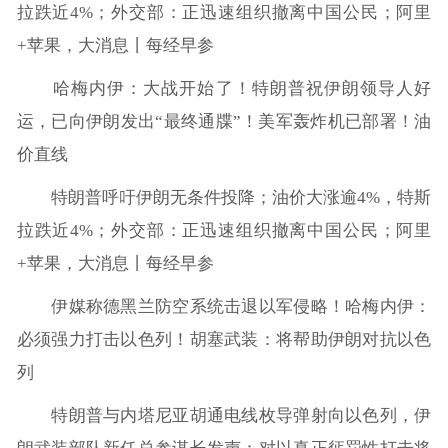
拉跌近4%；外交部：正迅速组织撤离中国公民；阿里
+苹果，大消息丨每经早参
哈梅内伊：大战开始了！特朗普祝伊朗领导人好
运，已向伊朗发出“最终通牒”！美军轰炸机已部署！油
价直线
特朗普呼吁伊朗无条件投降；油价大涨逾4%，特斯
拉跌近4%；外交部：正迅速组织撤离中国公民；阿里
+苹果，大消息丨每经早参
伊媒称德黑兰防空系统击退以军侵略！哈梅内伊：
必须强力打击以色列！胡塞武装：将帮助伊朗对抗以色
列
特朗普与内塔尼亚胡通电线枚导弹射向以色列，伊